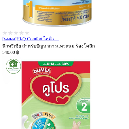
[นมผง]Hi-Q Comfort ไฮคิว ...
นิวทริเซีย สำหรับปัญหาการแหวะนม ร้องโคลิก
540.00 ฿