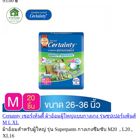
95.00 ฿
Certainty เซอร์เท้นตี้ ผ้าอ้อมผู้ใหญ่แบบกางเกง รุ่นซุปเปอร์แพ้นส์
M L XL
ผ้าอ้อมสำหรับผู้ใหญ่ รุ่น Superpants กางเกงซึมซับ M20 , L20 ,
XL16