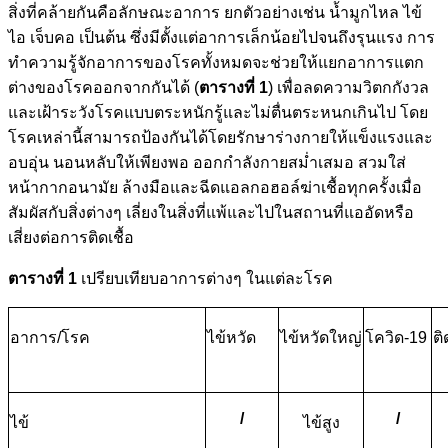
สิ่งที่คล้ายกันคือลักษณะอาการ ยกตัวอย่างเช่น น้ำมูกไหล ไข้
ไอ เจ็บคอ เป็นต้น ซึ่งมีตั้งแต่อาการเล็กน้อยไปจนถึงรุนแรง การ
ทำความรู้จักอาการของโรคทั้งหมดจะช่วยให้แยกอาการแตก
ต่างของโรคออกจากกันได้ (
ตารางที่
1
) เพื่อลดความวิตกกังวล
และเฝ้าระวังโรคแบบตระหนักรู้และไม่ตื่นตระหนกเกินไป โดย
โรคเหล่านี้สามารถป้องกันได้โดยรักษาร่างกายให้แข็งแรงและ
อบอุ่น นอนหลับให้เพียงพอ ออกกำลังกายสม่ำเสมอ สวมใส่
หน้ากากอนามัย ล้างมือและฉีดแอลกอฮอล์ฆ่าเชื้อทุกครั้งเมื่อ
สัมผัสกับสิ่งต่างๆ เลี่ยงในสิ่งที่แพ้และไปในสถานที่แออัดหรือ
เสี่ยงต่อการติดเชื้อ
ตารางที่ 1
เปรียบเทียบอาการต่างๆ ในแต่ละโรค
อาการ/โรค
ไข้หวัด
ไข้หวัดใหญ่
โควิด-19
ติ
/
/
ไข้
ไข้สูง