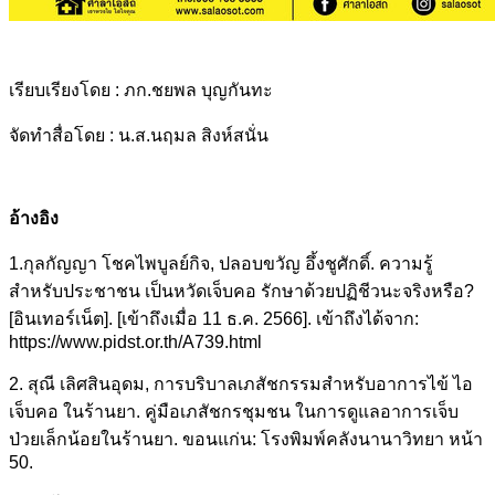
เรียบเรียงโดย : ภก.ชยพล บุญกันทะ
จัดทำสื่อโดย : น.ส.นฤมล สิงห์สนั่น
อ้างอิง
1.กุลกัญญา โชคไพบูลย์กิจ, ปลอบขวัญ อึ้งชูศักดิ์. ความรู้
สำหรับประชาชน เป็นหวัดเจ็บคอ รักษาด้วยปฏิชีวนะจริงหรือ?
[อินเทอร์เน็ต]. [เข้าถึงเมื่อ 11 ธ.ค. 2566]. เข้าถึงได้จาก:
https://www.pidst.or.th/A739.html
2. สุณี เลิศสินอุดม, การบริบาลเภสัชกรรมสำหรับอาการไข้ ไอ
เจ็บคอ ในร้านยา. คู่มือเภสัชกรชุมชน ในการดูแลอาการเจ็บ
ป่วยเล็กน้อยในร้านยา. ขอนแก่น: โรงพิมพ์คลังนานาวิทยา หน้า
50.