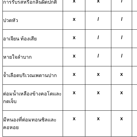
x
x
/
การรับรสหรือกลิ่นผิดปกติ
x
/
/
ปวดหัว
x
/
/
อาเจียน ท้องเสีย
x
/
/
หายใจลำบาก
x
x
x
จ้ำเลือดบริเวณเพดานปาก
x
x
x
ต่อมน้ำเหลืองข้างคอโตและ
กดเจ็บ
x
x
x
มีหนองที่ต่อมทอนซิลและ
คอหอย