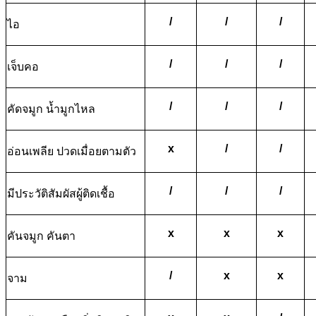
/
/
/
ไอ
/
/
/
เจ็บคอ
/
/
/
คัดจมูก น้ำมูกไหล
x
/
/
อ่อนเพลีย ปวดเมื่อยตามตัว
/
/
/
มีประวัติสัมผัสผู้ติดเชื้อ
x
x
x
คันจมูก คันตา
/
x
x
จาม