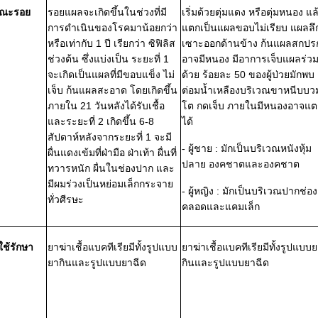
ษณะรอย
รอยแผลจะเกิดขึ้นในช่วงที่มี
เริ่มด้วยตุ่มแดง หรือตุ่มหนอง แล
การดำเนินของโรคมาน้อยกว่า
แตกเป็นแผลขอบไม่เรียบ แผลลึ
หรือเท่ากับ 1 ปี เรียกว่า ซิฟิลิส
เซาะออกด้านข้าง ก้นแผลสกปร
ช่วงต้น ซึ่งแบ่งเป็น ระยะที่ 1
อาจมีหนอง มีอาการเจ็บแผลร่ว
จะเกิดเป็นแผลที่มีขอบแข็ง ไม่
ด้วย ร้อยละ 50 ของผู้ป่วยมักพบ
เจ็บ ก้นแผลสะอาด โดยเกิดขึ้น
ต่อมน้ำเหลืองบริเวณขาหนีบบว
ภายใน 21 วันหลังได้รับเชื้อ
โต กดเจ็บ ภายในมีหนองอาจแต
และระยะที่ 2 เกิดขึ้น 6-8
ได้
สัปดาห์หลังจากระยะที่ 1 จะมี
- ผู้ชาย : มักเป็นบริเวณหนังหุ้ม
ผื่นแดงเข้มที่ฝ่ามือ ฝ่าเท้า ผื่นที่
ปลาย องคชาตและองคชาต
ทวารหนัก ผื่นในช่องปาก และ
มีผมร่วงเป็นหย่อมเล็กกระจาย
- ผู้หญิง : มักเป็นบริเวณปากช่อง
ทั่วศีรษะ
คลอดและแคมเล็ก
่ใช้รักษา
ยาฆ่าเชื้อแบคทีเรียมีทั้งรูปแบบ
ยาฆ่าเชื้อแบคทีเรียมีทั้งรูปแบบ
ยากินและรูปแบบยาฉีด
กินและรูปแบบยาฉีด