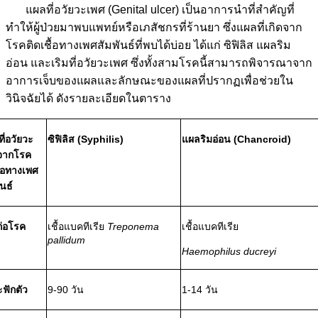
แผลที่อวัยวะเพศ (Genital ulcer) เป็นอาการนำที่สำคัญที่
ทำให้ผู้ป่วยมาพบแพทย์หรือเภสัชกรที่ร้านยา ซึ่งแผลที่เกิดจาก
โรคติดเชื้อทางเพศสัมพันธ์ที่พบได้บ่อย ได้แก่ ซิฟิลิส แผลริม
อ่อน และเริมที่อวัยวะเพศ ซึ่งทั้งสามโรคนี้สามารถพิจารณาจาก
อาการเจ็บของแผลและลักษณะของแผลที่ปรากฏเพื่อช่วยใน
วินิจฉัยได้ ดังรายละเอียดในตาราง
ี่อวัยวะ
ซิฟิลิส (Syphilis)
แผลริมอ่อน (Chancroid)
จากโรค
่อทางเพศ
ันธ์
อก่อโรค
เชื้อแบคทีเรีย
Treponema
เชื้อแบคทีเรีย
pallidum
Haemophilus ducreyi
ฟักตัว
9-90 วัน
1-14 วัน