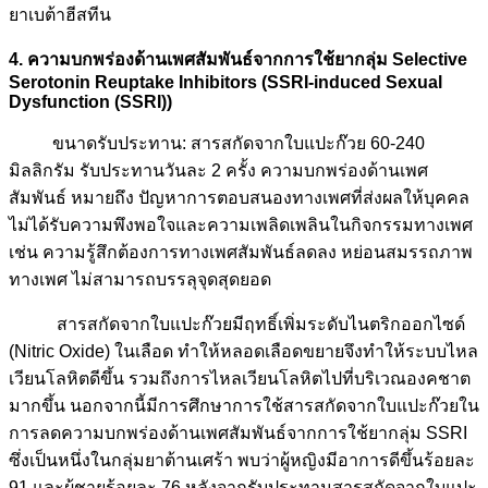
ยาเบต้าฮีสทีน
4. ความบกพร่องด้านเพศสัมพันธ์จากการใช้ยากลุ่ม Selective
Serotonin Reuptake Inhibitors (SSRI-induced Sexual
Dysfunction (SSRI))
ขนาดรับประทาน: สารสกัดจากใบแปะก๊วย 60-240
มิลลิกรัม รับประทานวันละ 2 ครั้ง ความบกพร่องด้านเพศ
สัมพันธ์ หมายถึง ปัญหาการตอบสนองทางเพศที่ส่งผลให้บุคคล
ไม่ได้รับความพึงพอใจและความเพลิดเพลินในกิจกรรมทางเพศ
เช่น ความรู้สึกต้องการทางเพศสัมพันธ์ลดลง หย่อนสมรรถภาพ
ทางเพศ
ไม่สามารถบรรลุจุดสุดยอด
สารสกัดจากใบแปะก๊วยมีฤทธิ์เพิ่มระดับไนตริกออกไซด์
(Nitric Oxide) ในเลือด ทำให้หลอดเลือดขยายจึงทำให้ระบบไหล
เวียนโลหิตดีขึ้น รวมถึงการไหลเวียนโลหิตไปที่บริเวณองคชาต
มากขึ้น นอกจากนี้มีการศึกษาการใช้สารสกัดจากใบแปะก๊วยใน
การลดความบกพร่องด้านเพศสัมพันธ์จากการใช้ยากลุ่ม SSRI
ซึ่งเป็นหนึ่งในกลุ่มยาต้านเศร้า พบว่าผู้หญิงมีอาการดีขึ้นร้อยละ
91 และผู้ชายร้อยละ 76 หลังจากรับประทาน
สารสกัดจากใบแปะ