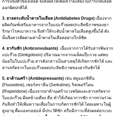
การแข็งตัวของเลือด จึงส่งผลให้เพิ่มความเสี่ยงในการเกิดเลือด
ออกผิดปกติได้
3. ยาลดระดับน้ำตาลในเลือด (Antidiabetes Drugs)
เนื่องจาก
ผลิตภัณฑ์เสริมอาหารจากใบแปะก๊วยลดประสิทธิภาพของยา
รักษาโรคเบาหวาน จึงทำให้ระดับน้ำตาลในเลือดสูงขึ้นได้ ดัง
นั้นจึงควรติดตามค่าน้ำตาลในเลือดอย่างใกล้ชิด
4. ยากันชัก (Anticonvulsants)
เนื่องจากการได้รับสารพิษจาก
แปะก๊วย (Ginkgotoxin) ปริมาณมากจากเมล็ดแป๊ะกวย แต่พบ
น้อยในใบแปะก๊วย สารดังกล่าวเป็นสาเหตุให้เกิดการชักได้ และ
สารสกัดจากใบแปะก๊วยลดประสิทธิภาพของยากันชักได้
5. ยาต้านเศร้า (Antidepressants)
เช่น ฟลูออกซิทีน
(Fluoxetine), เซอร์ทราลีน (Sertraline), ริสเพอริโดน
(Risperidone) เนื่องจากยาต้านเศร้าบางชนิดและสารสกัดจาก
ใบแปะก๊วย มีผลข้างเคียง คือ ทำให้เกิดอาการชัก การทานร่วม
กันจึงทำให้เพิ่มความเสี่ยงในการเกิดการชักได้ โดยเฉพาะในผู้
สูงอายุ ดื่มแอลกอฮอล์ มีประวัติชัก หรือมีภาวะที่ส่งผลต่อระบบ