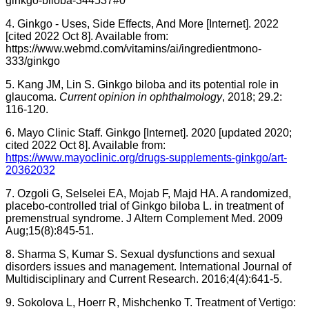
ginkgo-biloba-344537#0
4. Ginkgo - Uses, Side Effects, And More [Internet]. 2022
[cited 2022 Oct 8]. Available from:
https://www.webmd.com/vitamins/ai/ingredientmono-
333/ginkgo
5. Kang JM, Lin S. Ginkgo biloba and its potential role in
glaucoma.
Current opinion in ophthalmology
, 2018; 29.2:
116-120.
6. Mayo Clinic Staff. Ginkgo [Internet]. 2020 [updated 2020;
cited 2022 Oct 8]. Available from:
https://www.mayoclinic.org/drugs-supplements-ginkgo/art-
20362032
7. Ozgoli G, Selselei EA, Mojab F, Majd HA. A randomized,
placebo-controlled trial of Ginkgo biloba L. in treatment of
premenstrual syndrome. J Altern Complement Med. 2009
Aug;15(8):845-51.
8. Sharma S, Kumar S. Sexual dysfunctions and sexual
disorders issues and management. International Journal of
Multidisciplinary and Current Research. 2016;4(4):641-5.
9. Sokolova L, Hoerr R, Mishchenko T. Treatment of Vertigo: