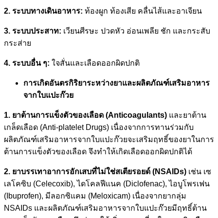
2. ระบบทางเดินอาหาร:
ท้องผูก ท้องเสีย คลื่นไส้และอาเจียน
3. ระบบประสาท:
เวียนศีรษะ ปวดหัว อ่อนเพลีย ชัก และกระสับ
กระส่าย
4. ระบบอื่น ๆ:
ใจสั่นและเลือดออกผิดปกติ
การเกิดอันตรกิริยาระหว่างยาและผลิตภัณฑ์เสริมอาหาร
จากใบแปะก๊วย
1. ยาต้านการแข็งตัวของเลือด (Anticoagulants)
และยาต้าน
เกล็ดเลือด (Anti-platelet Drugs) เนื่องจากการทานร่วมกับ
ผลิตภัณฑ์เสริมอาหารจากใบแปะก๊วยจะเสริมฤทธิ์ของยาในการ
ต้านการแข็งตัวของเลือด จึงทำให้เกิดเลือดออกผิดปกติได้
2. ยาบรรเทาอาการอักเสบที่ไม่ใช่สเตียรอยด์ (NSAIDs)
เช่น เซ
เลโคซิบ (Celecoxib), ไดโคลฟีแนค (Diclofenac), ไอบูโพรเฟน
(Ibuprofen), มีลอกซิแคม (Meloxicam) เนื่องจากยากลุ่ม
NSAIDs และผลิตภัณฑ์เสริมอาหารจากใบแปะก๊วยมีฤทธิ์ต้าน