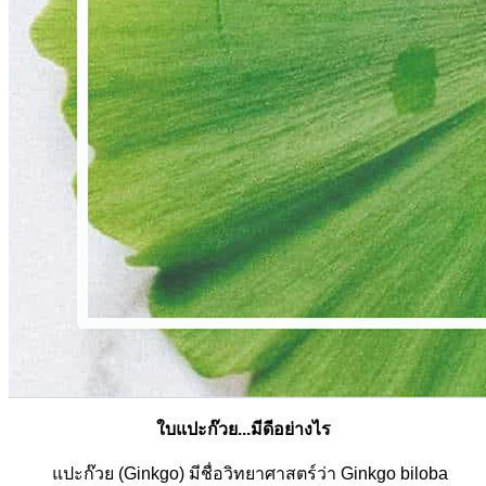
ใบแปะก๊วย...มีดีอย่างไร
แปะก๊วย (Ginkgo) มีชื่อวิทยาศาสตร์ว่า Ginkgo biloba