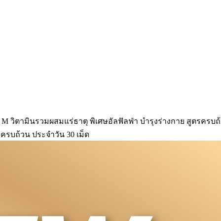
i M วิตามินรวมผสมแร่ธาตุ พิเศษอัลฟัลฟ่า บำรุงร่างกาย สูตรครบถ
รครบถ้วน ประจำวัน 30 เม็ด