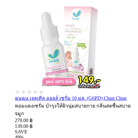
ฉุนฉุน เจลเทิล ออยล์ เซรั่ม 10 มล. (G6PD) Chun Chun
หอมแดงเซรั่ม บำรุงให้ผิวนุ่มสบายกาย กลิ่นสดชื่นสบาย
จมูก
270.00 ฿
139.00 ฿
SAVE
49%